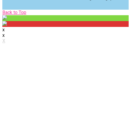
Back
Back to Top
to
Top
x
x
X