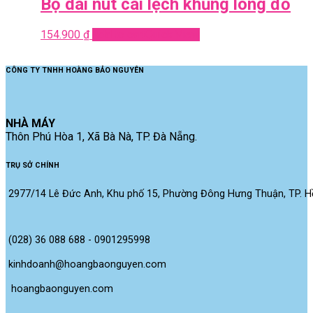
Bộ dài nút cài lệch khủng long đỏ
154.900
₫
Add to cart
Quick View
CÔNG TY TNHH HOÀNG BẢO NGUYÊN
NHÀ MÁY
Thôn Phú Hòa 1, Xã Bà Nà, TP. Đà Nẵng.
TRỤ SỞ CHÍNH
2977/14 Lê Đức Anh, Khu phố 15, Phường Đông Hưng Thuận, TP. Hồ
(028) 36 088 688 - 0901295998
kinhdoanh@hoangbaonguyen.com
 hoangbaonguyen.com