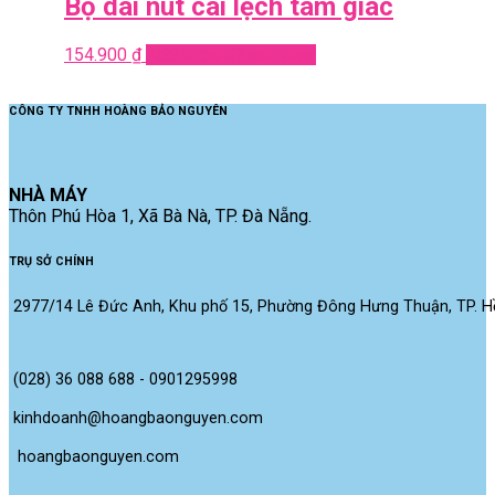
Bộ dài nút cài lệch tam giác
154.900
₫
Add to cart
Quick View
CÔNG TY TNHH HOÀNG BẢO NGUYÊN
NHÀ MÁY
Thôn Phú Hòa 1, Xã Bà Nà, TP. Đà Nẵng.
TRỤ SỞ CHÍNH
2977/14 Lê Đức Anh, Khu phố 15, Phường Đông Hưng Thuận, TP. Hồ
(028) 36 088 688 - 0901295998
kinhdoanh@hoangbaonguyen.com
 hoangbaonguyen.com