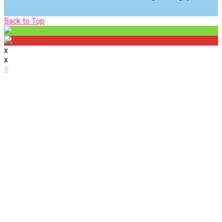
Back
Back to Top
to
Top
x
x
X