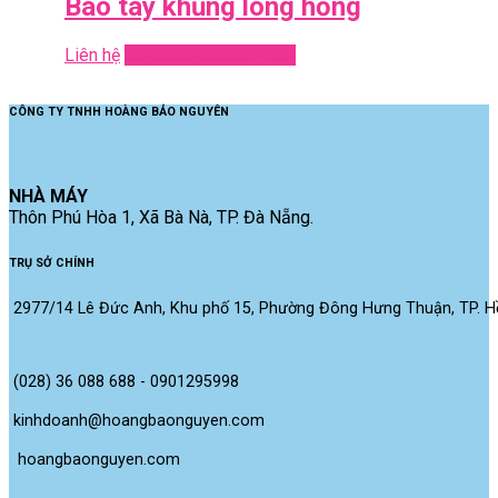
Bao tay khủng long hồng
Liên hệ
Read more
Quick View
CÔNG TY TNHH HOÀNG BẢO NGUYÊN
NHÀ MÁY
Thôn Phú Hòa 1, Xã Bà Nà, TP. Đà Nẵng.
TRỤ SỞ CHÍNH
2977/14 Lê Đức Anh, Khu phố 15, Phường Đông Hưng Thuận, TP. Hồ
(028) 36 088 688 - 0901295998
kinhdoanh@hoangbaonguyen.com
 hoangbaonguyen.com