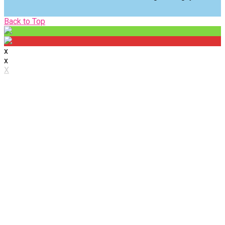
Back
Back to Top
to
Top
x
x
X