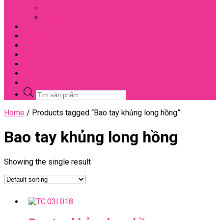
Đối Tác
Giấy Chứng Nhận
Video
Bài Viết
Đại Lý
Liên Hệ
Sale
Voucher
Tuyển Dụng
Tìm
kiếm
sản
Close
Home
/ Products tagged “Bao tay khủng long hồng”
phẩm
Menu
Bao tay khủng long hồng
Showing the single result