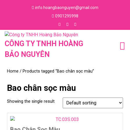
Skip
info.hoangbaonguyen@gmail.com
to
Email
0901295998
content
Skip
Phone
to
Number
Facebook
Instagram
Youtube
content
CÔNG TY TNHH HOÀNG
BẢO NGUYÊN
Home
/ Products tagged “Bao chân sọc màu”
Bao chân sọc màu
Showing the single result
Bao Chân Sọc Màu