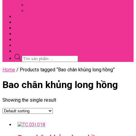
Đối Tác
Giấy Chứng Nhận
Video
Bài Viết
Đại Lý
Liên Hệ
Sale
Voucher
Tuyển Dụng
Tìm
kiếm
sản
Close
Home
/ Products tagged “Bao chân khủng long hồng”
phẩm
Menu
Bao chân khủng long hồng
Showing the single result