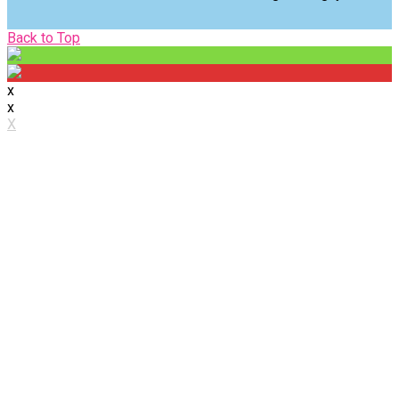
Back
Back to Top
to
Top
x
x
X