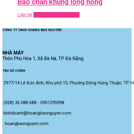
Bao chân khủng long hồng
Liên hệ
Read more
Quick View
CÔNG TY TNHH HOÀNG BẢO NGUYÊN
NHÀ MÁY
Thôn Phú Hòa 1, Xã Bà Nà, TP. Đà Nẵng.
TRỤ SỞ CHÍNH
2977/14 Lê Đức Anh, Khu phố 15, Phường Đông Hưng Thuận, TP. Hồ
(028) 36 088 688 - 0901295998
kinhdoanh@hoangbaonguyen.com
 hoangbaonguyen.com