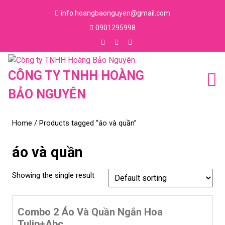
Skip
info.hoangbaonguyen@gmail.com
to
Email
0901295998
content
Skip
Phone
to
Number
Facebook
Instagram
Youtube
content
CÔNG TY TNHH HOÀNG
BẢO NGUYÊN
Home
/ Products tagged “áo và quần”
áo và quần
Showing the single result
Combo 2 Áo Và Quần Ngắn Hoa
Tulip+abc