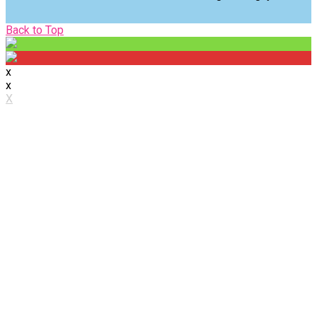
Back
Back to Top
to
Top
x
x
X