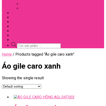
Đối Tác
Giấy Chứng Nhận
Video
Bài Viết
Đại Lý
Liên Hệ
Sale
Voucher
Tuyển Dụng
Tìm
kiếm
sản
Close
Home
/ Products tagged “Áo gile caro xanh”
phẩm
Menu
Áo gile caro xanh
Showing the single result