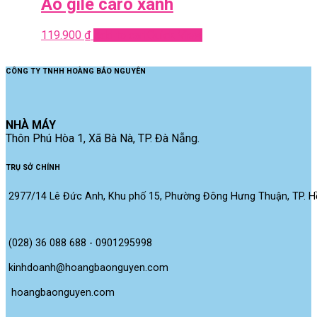
Áo gile caro xanh
119.900
₫
Add to cart
Quick View
CÔNG TY TNHH HOÀNG BẢO NGUYÊN
NHÀ MÁY
Thôn Phú Hòa 1, Xã Bà Nà, TP. Đà Nẵng.
TRỤ SỞ CHÍNH
2977/14 Lê Đức Anh, Khu phố 15, Phường Đông Hưng Thuận, TP. Hồ
(028) 36 088 688 - 0901295998
kinhdoanh@hoangbaonguyen.com
 hoangbaonguyen.com