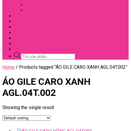
Đối Tác
Giấy Chứng Nhận
Video
Bài Viết
Đại Lý
Liên Hệ
Sale
Voucher
Tuyển Dụng
Tìm
kiếm
sản
Close
Home
/ Products tagged “ÁO GILE CARO XANH AGL.04T.002”
phẩm
Menu
ÁO GILE CARO XANH
AGL.04T.002
Showing the single result