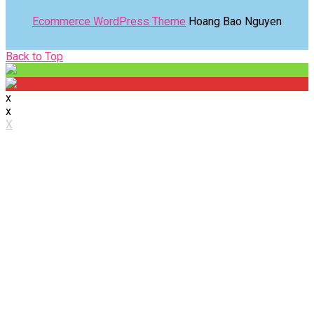
Ecommerce WordPress Theme
Hoang Bao Nguyen
Back
Back to Top
to
Top
x
x
X