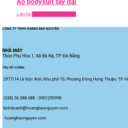
Áo bodysuit tay dài
Liên hệ
Read more
Quick View
CÔNG TY TNHH HOÀNG BẢO NGUYÊN
NHÀ MÁY
Thôn Phú Hòa 1, Xã Bà Nà, TP. Đà Nẵng.
TRỤ SỞ CHÍNH
2977/14 Lê Đức Anh, Khu phố 15, Phường Đông Hưng Thuận, TP. Hồ
(028) 36 088 688 - 0901295998
kinhdoanh@hoangbaonguyen.com
 hoangbaonguyen.com