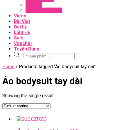
Đối Tác
Giấy Chứng Nhận
Video
Bài Viết
Đại Lý
Liên Hệ
Sale
Voucher
Tuyển Dụng
Tìm
kiếm
sản
Close
Home
/ Products tagged “Áo bodysuit tay dài”
phẩm
Menu
Áo bodysuit tay dài
Showing the single result