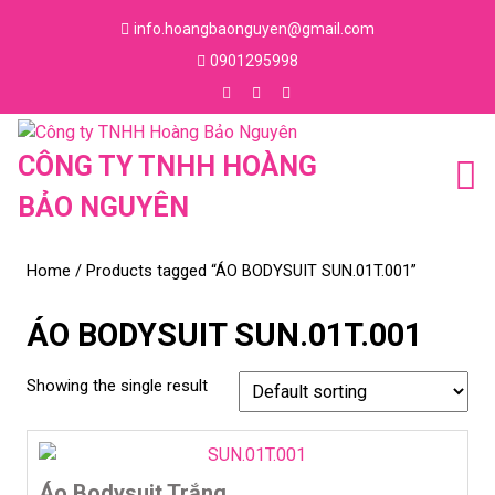
Skip
info.hoangbaonguyen@gmail.com
to
Email
0901295998
content
Skip
Phone
to
Number
Facebook
Instagram
Youtube
content
CÔNG TY TNHH HOÀNG
BẢO NGUYÊN
Home
/ Products tagged “ÁO BODYSUIT SUN.01T.001”
ÁO BODYSUIT SUN.01T.001
Showing the single result
Áo Bodysuit Trắng