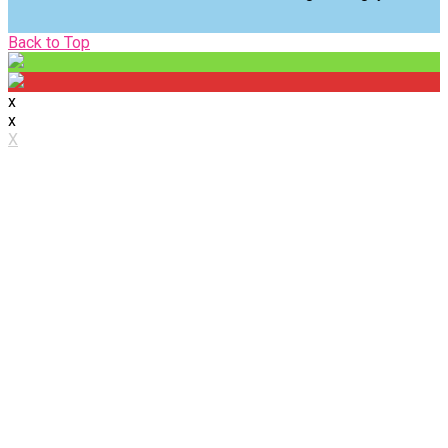
Back
Back to Top
to
Top
x
x
X