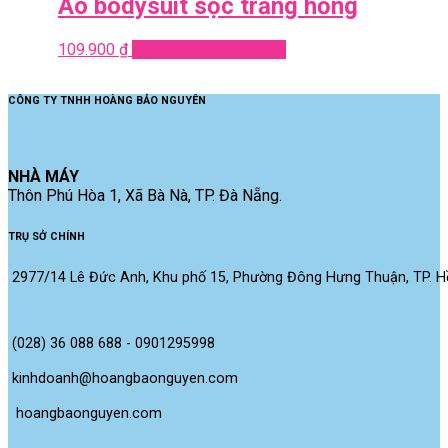
Áo bodysuit sọc trắng hồng
109.900
₫
Add to cart
Quick View
CÔNG TY TNHH HOÀNG BẢO NGUYÊN
NHÀ MÁY
Thôn Phú Hòa 1, Xã Bà Nà, TP. Đà Nẵng.
TRỤ SỞ CHÍNH
2977/14 Lê Đức Anh, Khu phố 15, Phường Đông Hưng Thuận, TP. Hồ
(028) 36 088 688 - 0901295998
kinhdoanh@hoangbaonguyen.com
 hoangbaonguyen.com