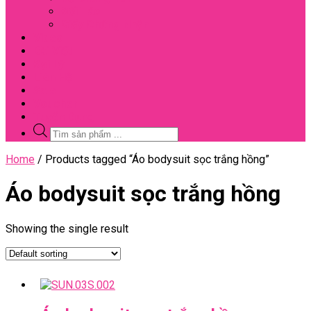
Đối Tác
Giấy Chứng Nhận
Video
Bài Viết
Đại Lý
Liên Hệ
Sale
Voucher
Tuyển Dụng
Tìm
kiếm
sản
Close
Home
/ Products tagged “Áo bodysuit sọc trắng hồng”
phẩm
Menu
Áo bodysuit sọc trắng hồng
Showing the single result