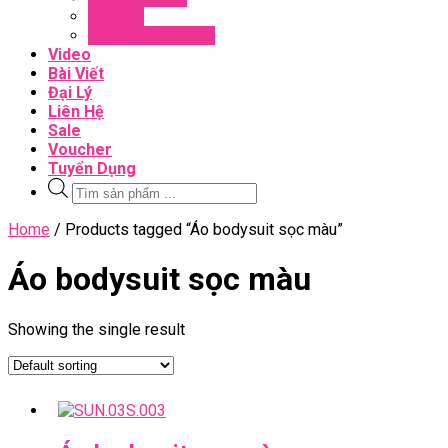
Đối Tác
Giấy Chứng Nhận
Video
Bài Viết
Đại Lý
Liên Hệ
Sale
Voucher
Tuyển Dụng
Tìm
kiếm
sản
Close
Home
/ Products tagged “Áo bodysuit sọc màu”
phẩm
Menu
Áo bodysuit sọc màu
Showing the single result