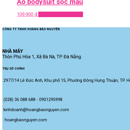
Áo bodysuit sọc màu
109.900
₫
Add to cart
Quick View
CÔNG TY TNHH HOÀNG BẢO NGUYÊN
NHÀ MÁY
Thôn Phú Hòa 1, Xã Bà Nà, TP. Đà Nẵng.
TRỤ SỞ CHÍNH
2977/14 Lê Đức Anh, Khu phố 15, Phường Đông Hưng Thuận, TP. Hồ
(028) 36 088 688 - 0901295998
kinhdoanh@hoangbaonguyen.com
 hoangbaonguyen.com