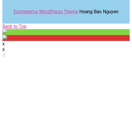
Ecommerce WordPress Theme
Hoang Bao Nguyen
Back
Back to Top
to
Top
x
x
X