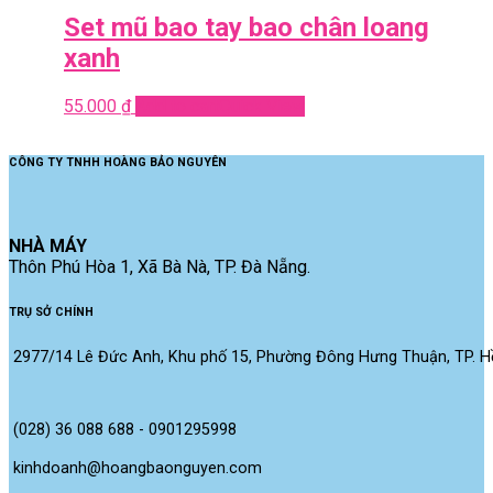
Set mũ bao tay bao chân loang
xanh
55.000
₫
Add to cart
Quick View
CÔNG TY TNHH HOÀNG BẢO NGUYÊN
NHÀ MÁY
Thôn Phú Hòa 1, Xã Bà Nà, TP. Đà Nẵng.
TRỤ SỞ CHÍNH
2977/14 Lê Đức Anh, Khu phố 15, Phường Đông Hưng Thuận, TP. Hồ
(028) 36 088 688 - 0901295998
kinhdoanh@hoangbaonguyen.com