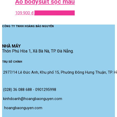
Áo bodysuit sọc màu
109.900
₫
Add to cart
Quick View
CÔNG TY TNHH HOÀNG BẢO NGUYÊN
NHÀ MÁY
Thôn Phú Hòa 1, Xã Bà Nà, TP. Đà Nẵng.
TRỤ SỞ CHÍNH
2977/14 Lê Đức Anh, Khu phố 15, Phường Đông Hưng Thuận, TP. Hồ
(028) 36 088 688 - 0901295998
kinhdoanh@hoangbaonguyen.com
 hoangbaonguyen.com