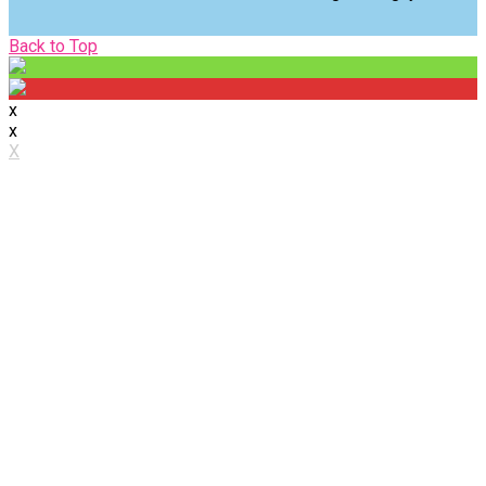
Back
Back to Top
to
Top
x
x
X