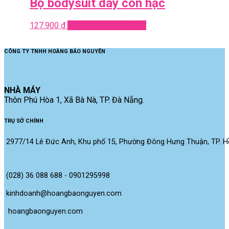
Bộ bodysuit dây con hạc
127.900
₫
Add to cart
Quick View
CÔNG TY TNHH HOÀNG BẢO NGUYÊN
NHÀ MÁY
Thôn Phú Hòa 1, Xã Bà Nà, TP. Đà Nẵng.
TRỤ SỞ CHÍNH
2977/14 Lê Đức Anh, Khu phố 15, Phường Đông Hưng Thuận, TP. Hồ
(028) 36 088 688 - 0901295998
kinhdoanh@hoangbaonguyen.com
 hoangbaonguyen.com