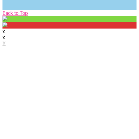
Back
Back to Top
to
Top
x
x
X