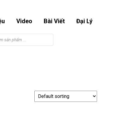
Email
Phone
Facebook
Instagram
Youtube
m
0901295998
Number
ệu
Video
Bài Viết
Đại Lý