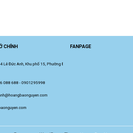
Ở CHÍNH
FANPAGE
 Lê Đức Anh, Khu phố 15, Phường Đông Hưng Thuận, TP. Hồ Chí Minh.
36 088 688 - 0901295998
anh@hoangbaonguyen.com
baonguyen.com