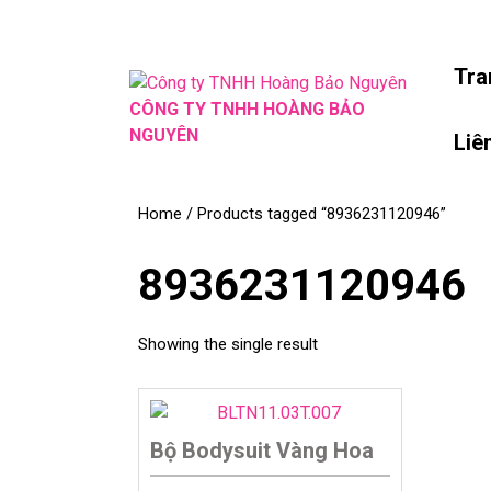
Skip
to
content
Tra
Skip
CÔNG TY TNHH HOÀNG BẢO
to
NGUYÊN
Liê
content
Home
/ Products tagged “8936231120946”
8936231120946
Showing the single result
Bộ Bodysuit Vàng Hoa