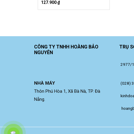
127.900
₫
CÔNG TY TNHH HOÀNG BẢO
TRỤ S
NGUYÊN
2977/14
NHÀ MÁY
(028) 
Thôn Phú Hòa 1, Xã Bà Nà, TP. Đà
kinhdo
Nẵng.
 hoang