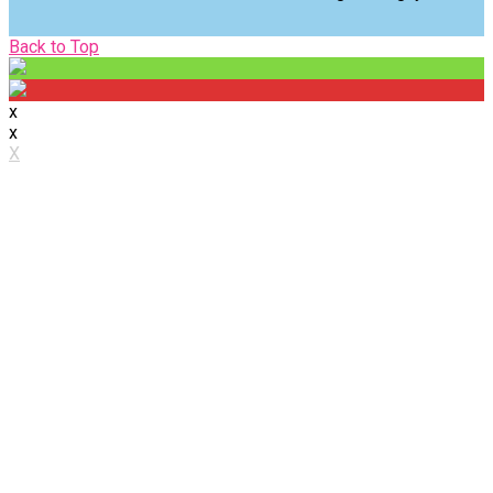
Back
Back to Top
to
Top
x
x
X