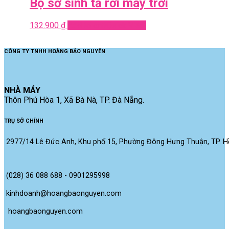
Bộ sơ sinh tả rời mây trời
132.900
₫
Add to cart
Quick View
CÔNG TY TNHH HOÀNG BẢO NGUYÊN
NHÀ MÁY
Thôn Phú Hòa 1, Xã Bà Nà, TP. Đà Nẵng.
TRỤ SỞ CHÍNH
2977/14 Lê Đức Anh, Khu phố 15, Phường Đông Hưng Thuận, TP. Hồ
(028) 36 088 688 - 0901295998
kinhdoanh@hoangbaonguyen.com
 hoangbaonguyen.com