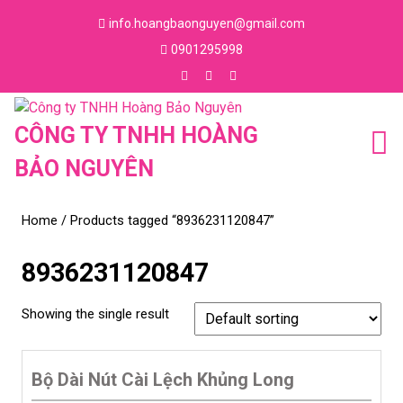
Skip
info.hoangbaonguyen@gmail.com
to
Email
0901295998
content
Skip
Phone
to
Number
Facebook
Instagram
Youtube
content
CÔNG TY TNHH HOÀNG
BẢO NGUYÊN
Home
/ Products tagged “8936231120847”
8936231120847
Showing the single result
Bộ Dài Nút Cài Lệch Khủng Long