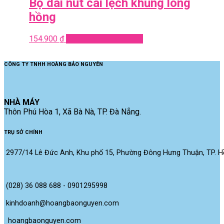
Bộ dài nút cài lệch khủng long
hồng
154.900
₫
Add to cart
Quick View
CÔNG TY TNHH HOÀNG BẢO NGUYÊN
NHÀ MÁY
Thôn Phú Hòa 1, Xã Bà Nà, TP. Đà Nẵng.
TRỤ SỞ CHÍNH
2977/14 Lê Đức Anh, Khu phố 15, Phường Đông Hưng Thuận, TP. Hồ
(028) 36 088 688 - 0901295998
kinhdoanh@hoangbaonguyen.com
 hoangbaonguyen.com