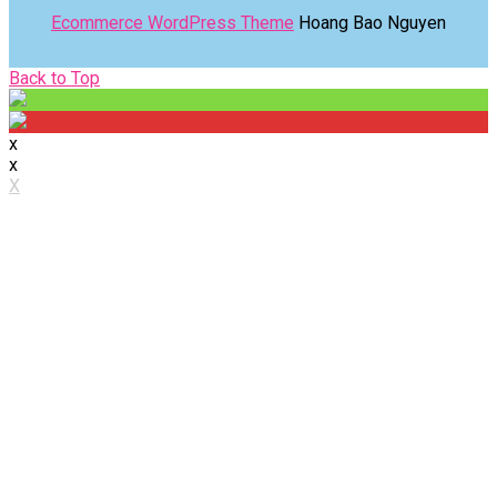
Ecommerce WordPress Theme
Hoang Bao Nguyen
Back
Back to Top
to
Top
x
x
X