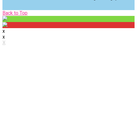
Back
Back to Top
to
Top
x
x
X