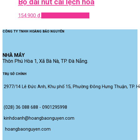
Bộ dài nút cài lệch hoa
154.900
₫
Add to cart
Quick View
CÔNG TY TNHH HOÀNG BẢO NGUYÊN
NHÀ MÁY
Thôn Phú Hòa 1, Xã Bà Nà, TP. Đà Nẵng.
TRỤ SỞ CHÍNH
2977/14 Lê Đức Anh, Khu phố 15, Phường Đông Hưng Thuận, TP. Hồ
(028) 36 088 688 - 0901295998
kinhdoanh@hoangbaonguyen.com
 hoangbaonguyen.com