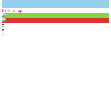
Back
Back to Top
to
Top
x
x
X