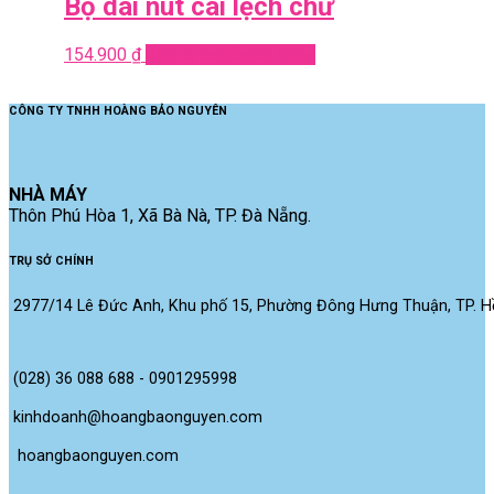
Bộ dài nút cài lệch chữ
154.900
₫
Add to cart
Quick View
CÔNG TY TNHH HOÀNG BẢO NGUYÊN
NHÀ MÁY
Thôn Phú Hòa 1, Xã Bà Nà, TP. Đà Nẵng.
TRỤ SỞ CHÍNH
2977/14 Lê Đức Anh, Khu phố 15, Phường Đông Hưng Thuận, TP. Hồ
(028) 36 088 688 - 0901295998
kinhdoanh@hoangbaonguyen.com
 hoangbaonguyen.com