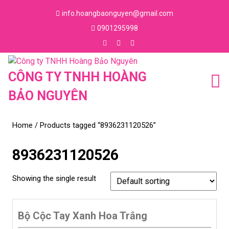
Skip
info.hoangbaonguyen@gmail.com
to
Email
0901295998
content
Skip
Phone
to
Number
Facebook
Instagram
Youtube
content
CÔNG TY TNHH HOÀNG
BẢO NGUYÊN
Home
/ Products tagged “8936231120526”
8936231120526
Showing the single result
Bộ Cộc Tay Xanh Hoa Trắng