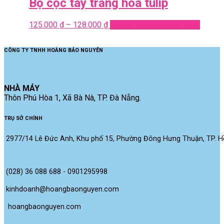
Bộ cộc tay trắng hoa tulip
125.000
₫
–
128.000
₫
Select options
Quick View
CÔNG TY TNHH HOÀNG BẢO NGUYÊN
NHÀ MÁY
Thôn Phú Hòa 1, Xã Bà Nà, TP. Đà Nẵng.
TRỤ SỞ CHÍNH
2977/14 Lê Đức Anh, Khu phố 15, Phường Đông Hưng Thuận, TP. Hồ
(028) 36 088 688 - 0901295998
kinhdoanh@hoangbaonguyen.com
 hoangbaonguyen.com