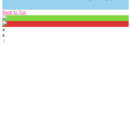
Back
Back to Top
to
Top
x
x
X