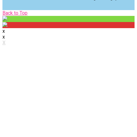
Back
Back to Top
to
Top
x
x
X