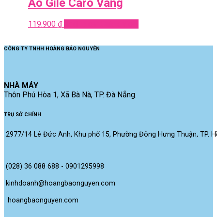
Áo Gile Caro Vàng
119.900
₫
Add to cart
Quick View
CÔNG TY TNHH HOÀNG BẢO NGUYÊN
NHÀ MÁY
Thôn Phú Hòa 1, Xã Bà Nà, TP. Đà Nẵng.
TRỤ SỞ CHÍNH
2977/14 Lê Đức Anh, Khu phố 15, Phường Đông Hưng Thuận, TP. Hồ
(028) 36 088 688 - 0901295998
kinhdoanh@hoangbaonguyen.com
 hoangbaonguyen.com