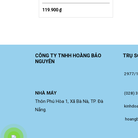
119.900
₫
CÔNG TY TNHH HOÀNG BẢO
TRỤ S
NGUYÊN
2977/14
NHÀ MÁY
(028) 
Thôn Phú Hòa 1, Xã Bà Nà, TP. Đà
kinhdo
Nẵng.
 hoang