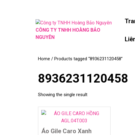
Skip
to
content
Tra
Skip
CÔNG TY TNHH HOÀNG BẢO
to
NGUYÊN
Liê
content
Home
/ Products tagged “8936231120458”
8936231120458
Showing the single result
Áo Gile Caro Xanh