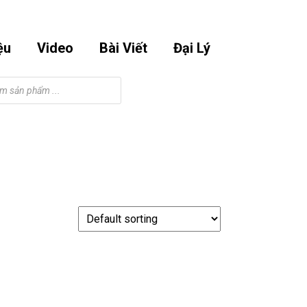
Email
Phone
Facebook
Instagram
Youtube
m
0901295998
Number
ệu
Video
Bài Viết
Đại Lý