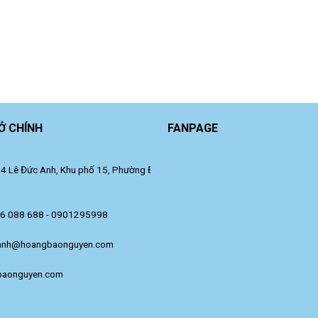
Ở CHÍNH
FANPAGE
 Lê Đức Anh, Khu phố 15, Phường Đông Hưng Thuận, TP. Hồ Chí Minh.
36 088 688 - 0901295998
anh@hoangbaonguyen.com
baonguyen.com