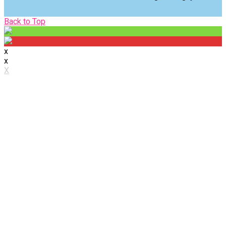
Back
Back to Top
to
Top
x
x
X