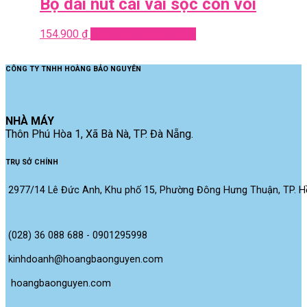
Bộ dài nút cài vai sọc con voi
154.900
₫
Add to cart
Quick View
CÔNG TY TNHH HOÀNG BẢO NGUYÊN
NHÀ MÁY
Thôn Phú Hòa 1, Xã Bà Nà, TP. Đà Nẵng.
TRỤ SỞ CHÍNH
2977/14 Lê Đức Anh, Khu phố 15, Phường Đông Hưng Thuận, TP. Hồ
(028) 36 088 688 - 0901295998
kinhdoanh@hoangbaonguyen.com
 hoangbaonguyen.com