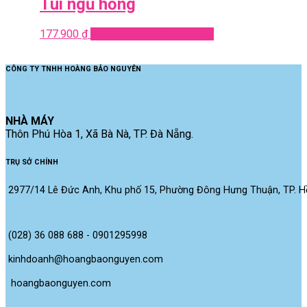
Túi ngủ hồng
177.900
₫
Select options
Quick View
CÔNG TY TNHH HOÀNG BẢO NGUYÊN
NHÀ MÁY
Thôn Phú Hòa 1, Xã Bà Nà, TP. Đà Nẵng.
TRỤ SỞ CHÍNH
2977/14 Lê Đức Anh, Khu phố 15, Phường Đông Hưng Thuận, TP. Hồ
(028) 36 088 688 - 0901295998
kinhdoanh@hoangbaonguyen.com
 hoangbaonguyen.com