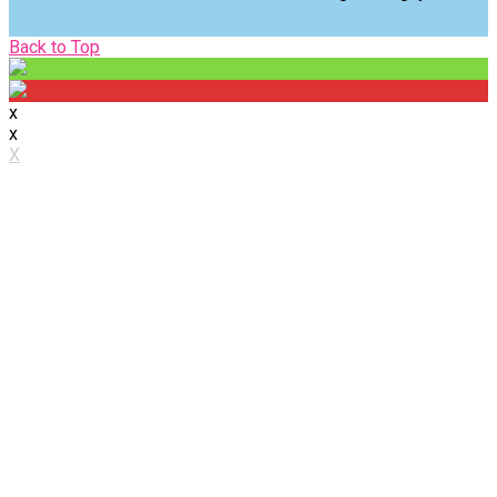
Back
Back to Top
to
Top
x
x
X