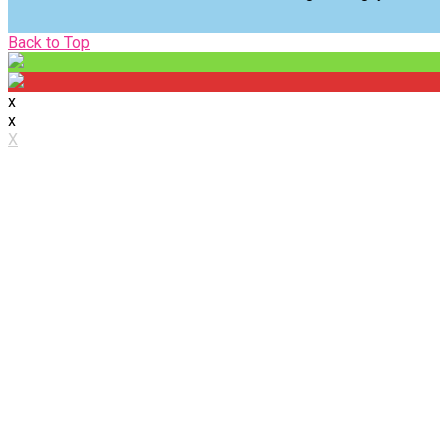
Back
Back to Top
to
Top
x
x
X