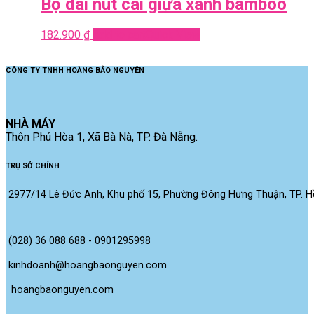
Bộ dài nút cài giữa xanh bamboo
182.900
₫
Add to cart
Quick View
CÔNG TY TNHH HOÀNG BẢO NGUYÊN
NHÀ MÁY
Thôn Phú Hòa 1, Xã Bà Nà, TP. Đà Nẵng.
TRỤ SỞ CHÍNH
2977/14 Lê Đức Anh, Khu phố 15, Phường Đông Hưng Thuận, TP. Hồ
(028) 36 088 688 - 0901295998
kinhdoanh@hoangbaonguyen.com
 hoangbaonguyen.com