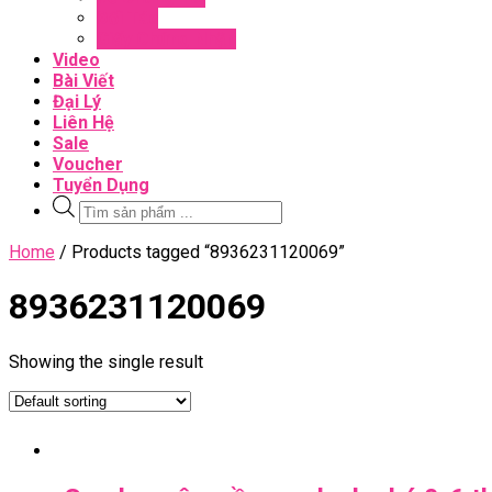
Đối Tác
Giấy Chứng Nhận
Video
Bài Viết
Đại Lý
Liên Hệ
Sale
Voucher
Tuyển Dụng
Tìm
kiếm
sản
Close
Home
/ Products tagged “8936231120069”
phẩm
Menu
8936231120069
Showing the single result