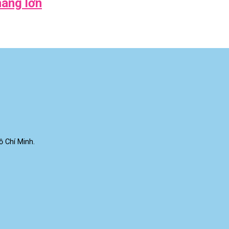
áng lớn
 Chí Minh.