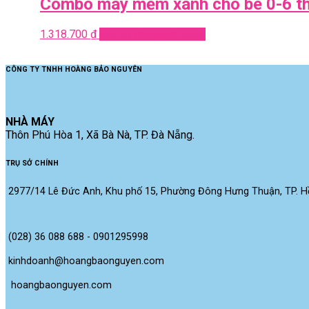
Combo mây mềm xanh cho bé 0-6 th
1.318.700
₫
Add to cart
Quick View
CÔNG TY TNHH HOÀNG BẢO NGUYÊN
NHÀ MÁY
Thôn Phú Hòa 1, Xã Bà Nà, TP. Đà Nẵng.
TRỤ SỞ CHÍNH
2977/14 Lê Đức Anh, Khu phố 15, Phường Đông Hưng Thuận, TP. Hồ
(028) 36 088 688 - 0901295998
kinhdoanh@hoangbaonguyen.com
 hoangbaonguyen.com