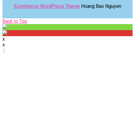
Ecommerce WordPress Theme
Hoang Bao Nguyen
Back
Back to Top
to
Top
x
x
X