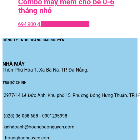
Combo mây mềm cho bé 0-6
tháng nhỏ
694.900
₫
Add to cart
Quick View
CÔNG TY TNHH HOÀNG BẢO NGUYÊN
NHÀ MÁY
Thôn Phú Hòa 1, Xã Bà Nà, TP. Đà Nẵng.
TRỤ SỞ CHÍNH
2977/14 Lê Đức Anh, Khu phố 15, Phường Đông Hưng Thuận, TP. Hồ
(028) 36 088 688 - 0901295998
kinhdoanh@hoangbaonguyen.com
 hoangbaonguyen.com