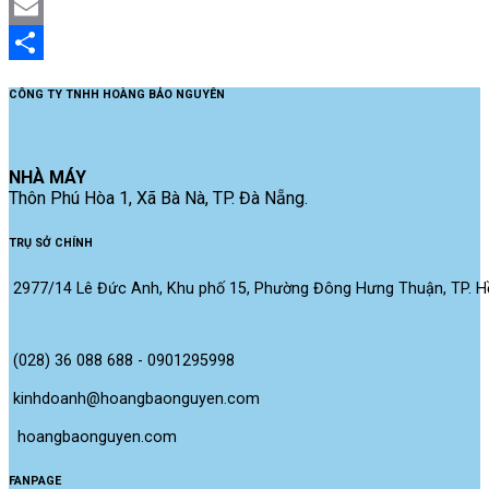
Twitter
Email
Share
CÔNG TY TNHH HOÀNG BẢO NGUYÊN
NHÀ MÁY
Thôn Phú Hòa 1, Xã Bà Nà, TP. Đà Nẵng.
TRỤ SỞ CHÍNH
2977/14 Lê Đức Anh, Khu phố 15, Phường Đông Hưng Thuận, TP. Hồ
(028) 36 088 688 - 0901295998
kinhdoanh@hoangbaonguyen.com
 hoangbaonguyen.com
FANPAGE