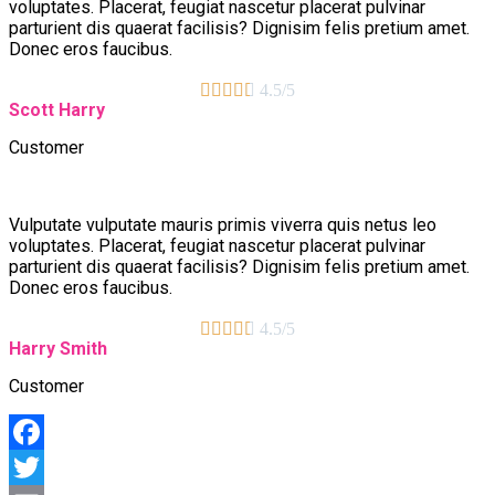
voluptates. Placerat, feugiat nascetur placerat pulvinar
parturient dis quaerat facilisis? Dignisim felis pretium amet.
Donec eros faucibus.





4.5/5
Scott Harry
Customer
Vulputate vulputate mauris primis viverra quis netus leo
voluptates. Placerat, feugiat nascetur placerat pulvinar
parturient dis quaerat facilisis? Dignisim felis pretium amet.
Donec eros faucibus.





4.5/5
Harry Smith
Customer
Facebook